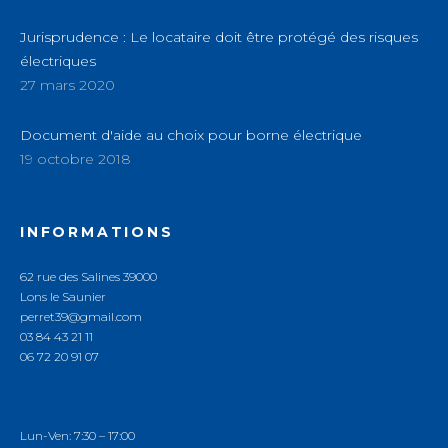
Jurisprudence : Le locataire doit être protégé des risques
électriques
27 mars 2020
Document d'aide au choix pour borne électrique
19 octobre 2018
INFORMATIONS
62 rue des Salines 39000
Lons le Saunier
perret39@gmail.com
03 84 43 21 11
06 72 20 91 07
Lun-Ven:
7:30
–
17:00