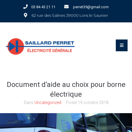
Panneau de gestion des cookies
03 84 43 21 11
perret39@gmail.com
62 rue des Salines 39000 Lons le Saunier
Document d’aide au choix pour borne
électrique
Dans
Uncategorized
Posté
19 octobre 2018