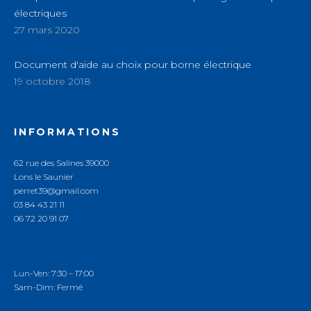
électriques
27 mars 2020
Document d'aide au choix pour borne électrique
19 octobre 2018
INFORMATIONS
62 rue des Salines 39000
Lons le Saunier
perret39@gmail.com
03 84 43 21 11
06 72 20 91 07
Lun-Ven:
7:30
–
17:00
Sam-Dim: Fermé