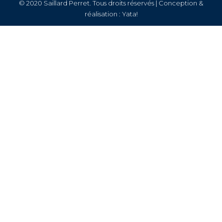
© 2020 Saillard Perret. Tous droits réservés | Conception &
réalisation :
Yata!